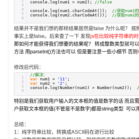
2
console.log(num1 > num2);
//false
3
4
console.log(num1.charCodeAt());
//获取num1
5
console.log(num2.charCodeAt());
//获取num2
6
结果并不是我们想的那样结果居然是false 为什么呢？ 按照我
事实上是false。后来查了一下 发现
js在比较纯字符串的时
那如何才能获得我们想要的结果呢？ 转成整数类型就可以了 使用Nu
方法 用parseInt()方法也可以 但是要注意一些小细
修改后代码：
//解决：
1
var
num1 =
'11'
;
2
var
num2 =
'2'
;
3
console.log(Number(num1) > Number(num2));
4
特别是我们获取用户输入的文本框的值是数字的话 而且
户获取文本框的值(不管是不是数字)都是string类型 可
总结：
1：纯字符串比较，转换成ASCII码在进行比较