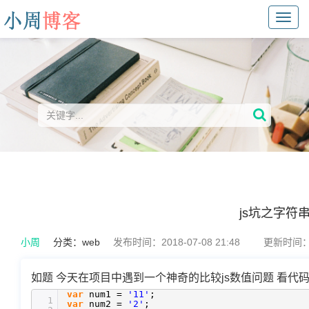
Toggl
navig
js坑之字符
小周
分类：
web
发布时间：2018-07-08 21:48
更新时间：20
如题 今天在项目中遇到一个神奇的比较js数值问题 看代
var
num1 =
'11'
;
1
var
num2 =
'2'
;