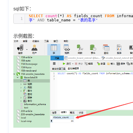
sql如下：
SELECT
count
(*)
AS
fields_count
FROM
inform
1
字'
AND
table_name =
'表的名字'
示例截图：