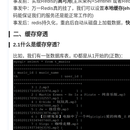
事发前：实现Redis的
高可用
(主从架构+Sentinel 或者R
事发中：万一Redis真的挂了，我们可以设置
本地缓存(ehca
码能保证我们的服务还是能正常工作的)
事发后：redis持久化，重启后自动从磁盘上加载数据，
快
二、缓存穿透
2.1什么是缓存穿透？
比如，我们有一张数据库表，ID都是从1开始的(正数)：