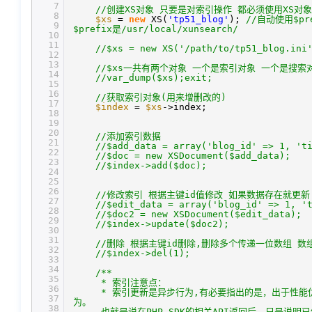
7
//创建XS对象 只要是对索引操作 都必须使用XS对象
8
$xs
=
new
XS(
'tp51_blog'
);
//自动使用$pre
9
$prefix是/usr/local/xunsearch/
10
11
//$xs = new XS('/path/to/tp51_blog.ini
12
13
//$xs一共有两个对象 一个是索引对象 一个是搜索
14
//var_dump($xs);exit;
15
16
//获取索引对象(用来增删改的)
17
$index
=
$xs
->index;
18
19
20
//添加索引数据
21
//$add_data = array('blog_id' => 1,
22
//$doc = new XSDocument($add_data);
23
//$index->add($doc);
24
25
26
//修改索引 根据主键id值修改 如果数据存在就更新
27
//$edit_data = array('blog_id' =>
28
//$doc2 = new XSDocument($edit_data);
29
//$index->update($doc2);
30
31
//删除 根据主键id删除,删除多个传递一位数组 
32
//$index->del(1);
33
34
/**
35
* 索引注意点：
36
* 索引更新是异步行为,有必要指出的是，出于性
37
为。
38
也就是说在PHP-SDK的相关API返回后，只是