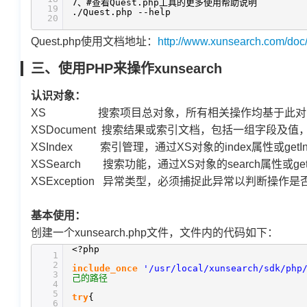
7、#查看Quest.php工具的更多使用帮助说明
19
./Quest.php --help
20
Quest.php使用文档地址：
http://www.xunsearch.com/doc/
三、使用PHP来操作xunsearch
认识对象：
XS 搜索项目总对象，所有相关操作均基于此对
XSDocument 搜索结果或索引文档，包括一组字段及
XSIndex 索引管理，通过XS对象的index属性或getIn
XSSearch 搜索功能，通过XS对象的search属性或get
XSException 异常类型，必须捕捉此异常以判断操作
基本使用：
创建一个xunsearch.php文件，文件内的代码如下：
<?php
1
2
include_once
'/usr/local/xunsearch/sdk/php
3
己的路径
4
5
try
{
6