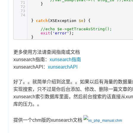
71
}
72
73
74
}
catch
(XSException
$e
) {
//echo $e->getTraceAsString();
exit
(
'error'
);
}
更多使用方法请查阅指南或文档
xunsearch指南：
xunsearch指南
xunsearchAPI：
xunsearchAPI
好了。。就简单介绍到这里。。如果以后有海量的数据量的话
实现搜索，只不过是你后台添加、修改、删除一篇文章的
xunsearch索引数据库里面，然后前台搜索的话直接从x
库的压力。。
提供一个chm版的xunsearch文档
xs_php_manual.chm