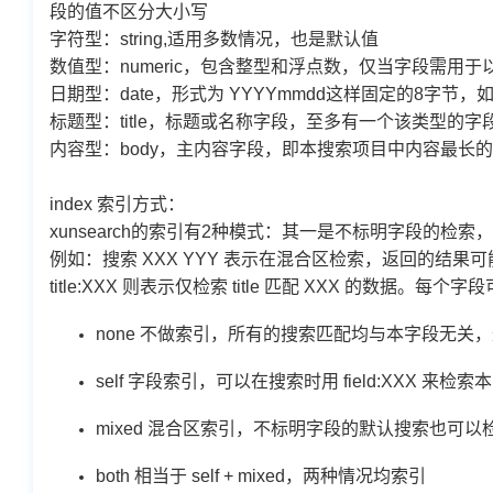
段的值不区分大小写
字符型：string,适用多数情况，也是默认值
数值型：numeric，包含整型和浮点数，仅当字段需用于
日期型：date，形式为 YYYYmmdd这样固定的8字
标题型：title，标题或名称字段，至多有一个该类型的字
内容型：body，主内容字段，即本搜索项目中内容最
index 索引方式：
xunsearch的索引有2种模式：其一是不标明字段的检
例如：搜索 XXX YYY 表示在混合区检索，返回的结果可能是 
title:XXX 则表示仅检索 title 匹配 XXX 的数据
none 不做索引，所有的搜索匹配均与本字段无
self 字段索引，可以在搜索时用 field:XXX 来检索
mixed 混合区索引，不标明字段的默认搜索也可以
both 相当于 self + mixed，两种情况均索引