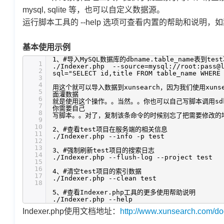
mysql, sqlite 等，也可以自定义数据源。
运行脚本工具的 --help 选项可查看内置的帮助和说明，如乱
基本使用示例
1、#导入MySQL数据库的dbname.table_name表到tes
1
./Indexer.php --source=mysql://root:pass@l
2
sql="SELECT id,title FROM table_name WHERE
3
4
用这个就可以导入数据到xunsearch，因为我们使用xuns
5
面灌数据
6
就是使用这个操作。。当然。。你也可以自己写脚本调用sdk提
7
你需要自己
8
写脚本。。对了，复制该条命令的时候别忘了把需要修改的
9
10
2、#查看test项目在服务端的相关信息
11
./Indexer.php --info -p test
12
13
3、#强制刷新test项目的搜索日志
14
./Indexer.php --flush-log --project test
15
16
4、#清空test项目的索引数据
17
./Indexer.php --clean test
18
5、#查看Indexer.php工具的更多使用帮助说明
./Indexer.php --help
Indexer.php使用文档地址：
http://www.xunsearch.com/doc