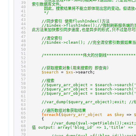
39
索引数据库文件。
40
因此，搜索结果将不能立即体现出您的变动。但请放
41
*/
42
43
//同步索引 使用flushIndex()方法
44
//$index->flushIndex();//强制刷
45
此方法来加快索引同步速度,也是异步的形式,只不过是尽
46
47
//清空索引
48
//$index->clean(); //完全清空索引数
49
50
51
/****************伟大的分割线************
52
53
54
//获取搜索对象(用来搜索的 即查询)
55
$search
=
$xs
->search;
56
57
//搜索
58
//$query_arr_object = $search->
59
//$query_arr_object = $search->sea
60
//$query_arr_object = $search->searc
61
62
//var_dump($query_arr_object);ex
63
64
//遍历数组对象获取结果
65
foreach
(
$query_arr_object
as
$key
=>
66
{
67
//var_dump($val->getFields());e
68
值 output: array('blog_id' => 1,'title' =
69
70
//var_dump($val->f('blog_id'));e