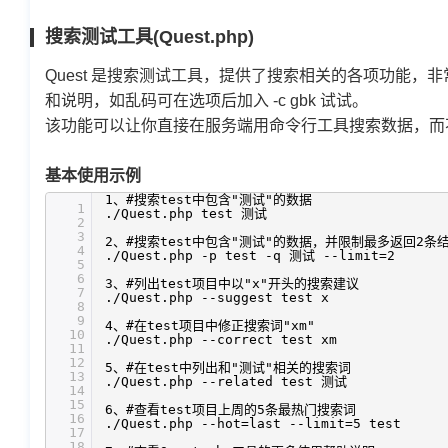
搜索测试工具(Quest.php)
Quest 是搜索测试工具，提供了搜索相关的各项功能，非
和说明，如乱码可在选项后加入 -c gbk 试试。
该功能可以让你直接在服务端用命令行工具搜索数据，而不用
基本使用示例
1、#搜索test中包含"测试"的数据
1
./Quest.php test 测试
2
3
2、#搜索test中包含"测试"的数据，并限制最多返回2条
4
./Quest.php -p test -q 测试 --limit=2
5
6
3、#列出test项目中以"x"开头的搜索建议
7
./Quest.php --suggest test x
8
9
4、#在test项目中修正搜索词"xm"
10
./Quest.php --correct test xm
11
12
5、#在test中列出和"测试"相关的搜索词
13
./Quest.php --related test 测试
14
15
6、#查看test项目上周的5条最热门搜索词
16
./Quest.php --hot=last --limit=5 test
17
18