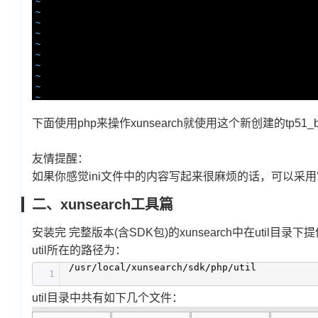
下面使用php来操作xunsearch就使用这个新创建的
tp51_
友情提醒：
如果你感觉ini文件中的内容写起来很麻烦的话，可以采用
二、xunsearch工具篇
安装完 完整版本(含SDK包)的xunsearch中在uti
util所在的路径为：
/usr/local/xunsearch/sdk/php/util
1
util目录中共有如下几个文件：