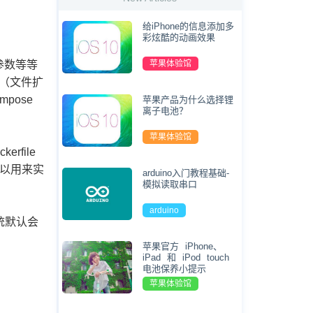
给iPhone的信息添加多
彩炫酷的动画效果
参数等等
苹果体验馆
ml（文件扩
pose
苹果产品为什么选择锂
离子电池？
苹果体验馆
file
也可以用来实
arduino入门教程基础-
模拟读取串口
arduino
系统默认会
苹果官方 iPhone、
iPad 和 iPod touch
电池保养小提示
苹果体验馆