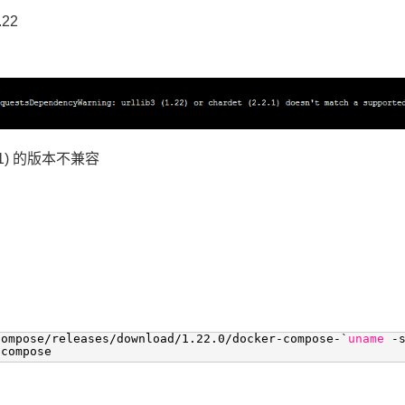
.22
2.2.1) 的版本不兼容
compose/releases/download/1
.22.0
/docker-compose-
`
uname
-
-compose