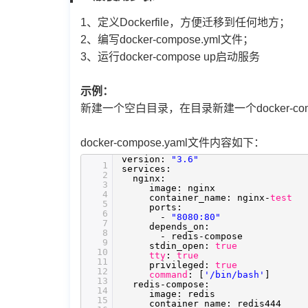
1、定义Dockerfile，方便迁移到任何地方；
2、编写docker-compose.yml文件；
3、运行docker-compose up启动服务
示例：
新建一个空白目录，在目录新建一个docker-compose.
docker-compose.yaml文件内容如下：
version:
"3.6"
1
services:
2
nginx:
3
image: nginx
4
container_name: nginx-
test
5
ports:
6
-
"8080:80"
7
depends_on:
8
- redis-compose
9
stdin_open:
true
10
tty
:
true
11
privileged:
true
12
command
: [
'/bin/bash'
]
13
redis-compose:
14
image: redis
15
container_name: redis444