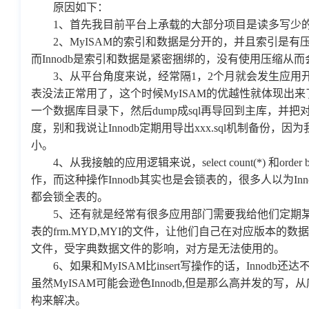
原因如下：
1、首先我目前平台上承载的大部分项目是读多写少的项目，
2、MyISAM的索引和数据是分开的，并且索引是有
而Innodb是索引和数据是紧密捆绑的，没有使用压缩从而会造
3、从平台角度来说，经常隔1，2个月就会发生应用开发人
表没法正常用了，这个时候MyISAM的优越性就体现出
一个数据库目录下，然后dump成sql再导回到主库，并把对应
度，别和我说让Innodb定期用导出xxx.sql机制备
小。
4、从我接触的应用逻辑来说，select count(*) 和or
作，而这种操作Innodb其实也是会锁表的，很多人以为In
都会锁全表的。
5、还有就是经常有很多应用部门需要我给他们定期某些
表的frm.MYD,MYI的文件，让他们自己在对应版本的数据库
文件，受字典数据文件的影响，对方是无法使用的。
6、如果和MyISAM比insert写操作的话，Innodb还
虽然MyISAM可能会逊色Innodb,但是那么高并发的
构来解决。