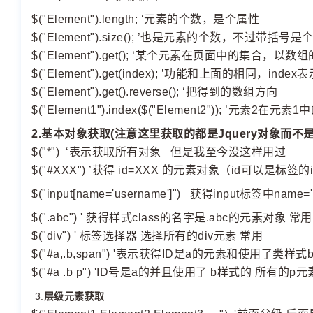
$("Element").length; ‘元素的个数，是个属性
$("Element").size(); ’也是元素的个数，不过带括号是
$("Element").get(); ‘某个元素在页面中的集合，以
$("Element").get(index); ’功能和上面的相同，
$("Element").get().reverse(); ‘把得到的数组方向
$("Element1").index($("Element2")); ’元素2在
2.基本对象获取(注意这里获取的都是Jquery对象而不是
$("*") ‘表示获取所有对象 但是我至今没这样用过
$("#XXX") ’获得 id=XXX 的元素对象（id可以是标签
$("input[name='username']") 获得input标签中na
$(".abc") ' 获得
样式
class的名字是.abc的元素对象 常用
$("div") ' 标签选择器 选择所有的div元素 常用
$("#a,.b,span") '表示获得ID是a的元素和使用了类
$("#a .b p") 'ID号是a的并且使用了 b样式的 所有的p元
3.
层级元素获取