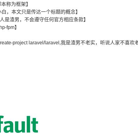
型脚本称为框架】
小白，本文只是传达一个标题的概念】
有了【本人是渣男，不会遵守任何官方相应条款】
-fpm】
ate-project laravel/laravel,我是渣男不老实，听说人家不