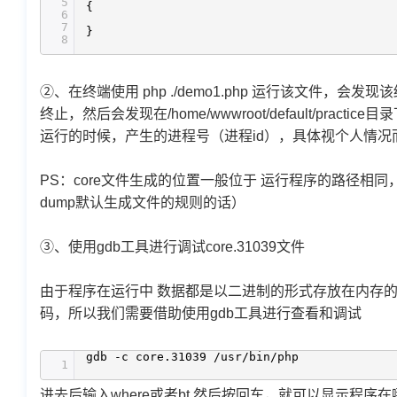
5
{
6
7
}
8
②、在终端使用 php ./demo1.php 运行该文件，会发
终止，然后会发现在
/home/wwwroot/default/practice目
运行的时候，产生的进程号（进程id），具体视个人情
PS：core文件生成的位置一般位于 运行程序的路径相同，文
dump默认生成文件的规则的话）
③、使用gdb工具进行调试
core.31039文件
由于程序在运行中 数据都是以二进制的形式存放在内存的，
码，所以我们需要借助使用gdb工具进行查看和调试
gdb -c core.31039
/usr/bin/php
1
进去后输入where或者bt 然后按回车，就可以显示程序