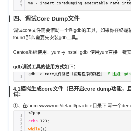
6
%e - insert coredumping executable name i
7
四、调试Core Dump文件
调试core文件需要借助一个叫gdb的工具，如果你在终端输入gdb命
found 那么需要先安装gdb工具。
Centos系统使用：yum -y install gdb 使用yum
gdb调试工具的使用方式如下：
gdb -c core文件路径 [应用程序的路径]
# 比如：gdb 
1
4.1模拟生成core文件（已开启core dump功能
试：
①、在/home/wwwroot/default/practice目录下 写
<?php
1
2
echo
123;
3
4
while
(1)