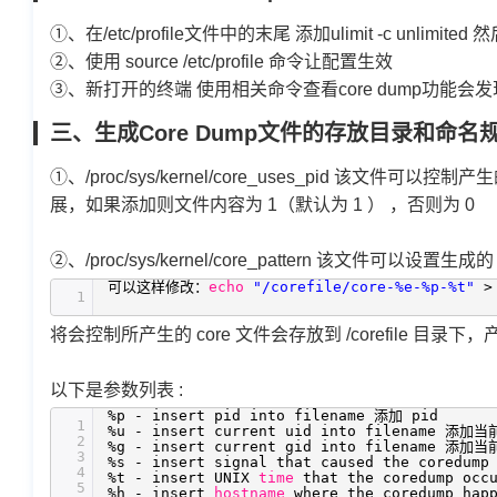
①、在/etc/profile文件中的末尾 添加ulimit -c unlimite
②、使用 source /etc/profile 命令让配置生效
③、新打开的终端 使用相关命令查看core dump功能会
三、生成Core Dump文件的存放目录和命
①、/proc/sys/kernel/core_uses_pid 该文件可
展，如果添加则文件内容为 1（默认为 1 ） ，否则为 0
②、/proc/sys/kernel/core_pattern 该文件可以
可以这样修改：
echo
"/corefile/core-%e-%p-%t"
>
1
将会控制所产生的 core 文件会存放到 /corefile 目录下，产
以下是参数列表 :
%p - insert pid into filename 添加 pid
1
%u - insert current uid into filename 添加当
2
%g - insert current gid into filename 添加当
3
%s - insert signal that caused the cored
4
%t - insert UNIX
time
that the coredump o
5
%h - insert
hostname
where the coredump ha