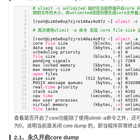
# ulimit -c unlimited 临时在当前终端开启co
1
限制文件的大小，将unlimited改成你想生成core文件最
2
3
[root@izm5e8vp7zjro140az4o97z ~]
ulimit
-c
4
5
# 再次使用ulimit -a 命令 发现 core file si
6
7
[root@izm5e8vp7zjro140az4o97z ~]
ulimit
-a
8
core
file
size (blocks, -c) unli
9
data seg size (kbytes, -d) unlimi
10
scheduling priority (-e) 0
11
file
size (blocks, -f) unlimi
12
pending signals (-i) 7269
13
max locked memory (kbytes, -l) 64
14
max memory size (kbytes, -m) unlimi
15
open
files (-n) 65535
16
pipe size (512 bytes, -p) 8
17
POSIX message queues (bytes, -q) 81920
18
real-
time
priority (-r) 0
19
stack size (kbytes, -s) 8192
20
cpu
time
(seconds, -t) unlim
21
max user processes (-u) 65535
22
virtual memory (kbytes, -
v
) unlim
23
file
locks (-x) unlimit
查看是否开启了core功能除了使用ulimit -a命令之外，还可以使
为0，说明当前是关闭 core dump 的，即当程序异常终止时
2.1、永久开启core dump