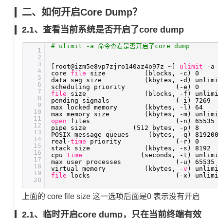
二、如何开启Core Dump？
2.1、查看当前系统是否开启了core dump
# ulimit -a 命令查看是否开启了core dump
1
2
3
[root@izm5e8vp7zjro140az4o97z ~]
ulimit
-a
4
core
file
size (blocks, -c) 0
5
data seg size (kbytes, -d) unlimi
6
scheduling priority (-e) 0
7
file
size (blocks, -f) unlimi
8
pending signals (-i) 7269
9
max locked memory (kbytes, -l) 64
10
max memory size (kbytes, -m) unlimi
11
open
files (-n) 65535
12
pipe size (512 bytes, -p) 8
13
POSIX message queues (bytes, -q) 81920
14
real-
time
priority (-r) 0
15
stack size (kbytes, -s) 8192
16
cpu
time
(seconds, -t) unlim
17
max user processes (-u) 65535
18
virtual memory (kbytes, -
v
) unlim
19
file
locks (-x) unlimit
20
上面的 core file size 这一选项后面是0 表示没有开启
2.1、临时开启core dump，只在当前终端有效