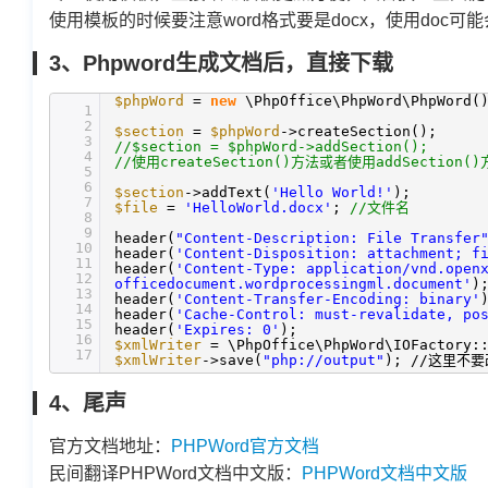
使用模板的时候要注意word格式要是docx，使用doc可
3、Phpword生成文档后，直接下载
$phpWord
=
new
\PhpOffice\PhpWord\PhpWord(
1
2
$section
=
$phpWord
->createSection();
3
//$section = $phpWord->addSection();
4
//使用createSection()方法或者使用addSectio
5
6
$section
->addText(
'Hello World!'
);
7
$file
=
'HelloWorld.docx'
;
//文件名
8
9
header(
"Content-Description: File Transfer
10
header(
'Content-Disposition: attachment; f
11
header(
'Content-Type: application/vnd.open
12
officedocument.wordprocessingml.document'
)
13
header(
'Content-Transfer-Encoding: binary'
14
header(
'Cache-Control: must-revalidate, po
15
header(
'Expires: 0'
);
16
$xmlWriter
= \PhpOffice\PhpWord\IOFactory:
17
$xmlWriter
->save(
"php://output"
); //这里不要
4、尾声
官方文档地址：
PHPWord官方文档
民间翻译PHPWord文档中文版：
PHPWord文档中文版