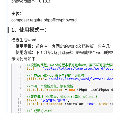
phpword版本：0.18.3
安装：
composer require phpoffice/phpword
1、使用模式一：
模板生成word
使用场景：
适合有一套固定的world文档模板，只有
使用方式：
下面介绍几行代码就足够完成整个word的
示例代码如下：
//模板的路径，word的版本最好是docx，要不然可能
1
$path
=
'public/letters/templates/word/let
2
3
//生成word路径，根据自己的目录调整
4
$filePath
=
'public/letters/word/letter1.do
5
6
//声明一个模板对象、读取模板
7
$templateProcessor
=
new
\PhpOffice\PhpWor
8
9
//替换模板中的变量，对应word里的 ${test}
10
$test
=
"这是替换的内容"
;
11
$templateProcessor
->setValue(
'test'
,
$test
)
12
13
//生成新的word