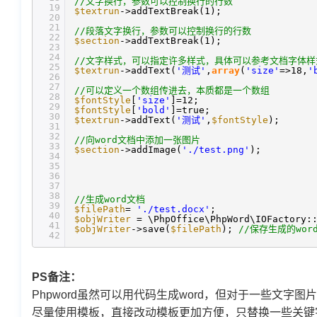
//文字换行，参数可以控制换行的行数
19
$textrun
->addTextBreak(1);
20
21
//段落文字换行，参数可以控制换行的行数
22
$section
->addTextBreak(1);
23
24
//文字样式，可以指定许多样式，具体可以参考文档字体样
25
$textrun
->addText(
'测试'
,
array
(
'size'
=>18,
'
26
27
//可以定义一个数组传进去，本质都是一个数组
28
$fontStyle
[
'size'
]=12;
29
$fontStyle
[
'bold'
]=true;
30
$textrun
->addText(
'测试'
,
$fontStyle
);
31
32
//向word文档中添加一张图片
33
$section
->addImage(
'./test.png'
);
34
35
36
37
38
//生成word文档
39
$filePath
=
'./test.docx'
;
40
$objWriter
= \PhpOffice\PhpWord\IOFactory:
41
$objWriter
->save(
$filePath
);
//保存生成的wor
42
PS备注：
Phpword虽然可以用代码生成word，但对于一些文
尽量使用模板，直接改动模板更加方便，只替换一些关键