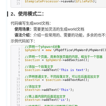
14
$templateProcessor
->saveAs(
$filePath
);
15
2、使用模式二：
代码编写生成word文档：
使用场景：
需要更加灵活的生成world文档
语法介绍：
介绍一些常用的、需要的功能，多余的也不
示例代码如下：
//声明一个phpword对象
1
$phpWord
=
new
\PhpOffice\PhpWord\PhpWord(
2
3
//声明一个页面，用来存放页面的内容，相当于一个容器
4
$section
=
$phpWord
->addSection();
5
6
//添加一个段落文字
7
$section
->addText(
'This is text'
);
8
9
//声明普通文字，不同段落文字，可以在后面追加文字
10
$textrun
=
$section
->addTextRun();
11
12
//添加文字
13
$textrun
->addText(
'This'
);
14
15
//再上面内容的后面追加文字
16
$textrun
->addText(
'is'
);
17
18