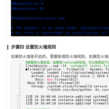
步骤四 设置防火墙规则
如果防火墙是开启的，需要新增防火墙规则，如果防火墙
#查看防火墙状态，如果是running的状态，可以按照如
1
[root@insta...sq4 ~]
# systemctl status fir
2
●firewalld.service - firewalld - dynamic f
3
Loaded: loaded (
/usr/lib/systemd/system
4
Active: active (running) since 二 2019-1
5
Docs:
man
:firewalld(1)
6
Main PID: 31543 (firewalld)
7
CGroup:
/system
.slice
/firewalld
.service
8
└─31543
/usr/bin/python
-Es
/us
9
10
12月 24 16:48:44 instance-yg8jrsq4 systemd[
11
12月 24 16:48:44 instance-yg8jrsq4 systemd[
12
12月 24 16:49:16 instance-yg8jrsq4 firewall
13
14