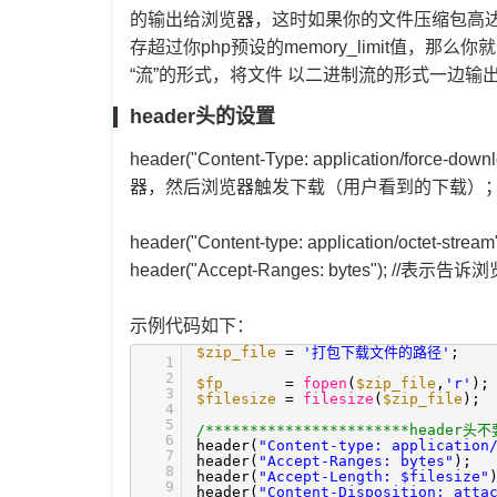
的输出给浏览器，这时如果你的文件压缩包高达
存超过你php预设的memory_limit值
“流”的形式，将文件 以二进制流的形式一边输
header头的设置
header("Content-Type: applicatio
器，然后浏览器触发下载（用户看到的下载）
header("Content-type: application
header("Accept-Ranges: bytes");
示例代码如下：
$zip_file
=
'打包下载文件的路径'
;
1
2
$fp
=
fopen
(
$zip_file
,
'r'
)
3
$filesize
=
filesize
(
$zip_file
)
4
5
/***********************header头
6
header(
"Content-type: application
7
header(
"Accept-Ranges: bytes"
)
8
header(
"Accept-Length: $filesize"
9
header(
"Content-Disposition: atta