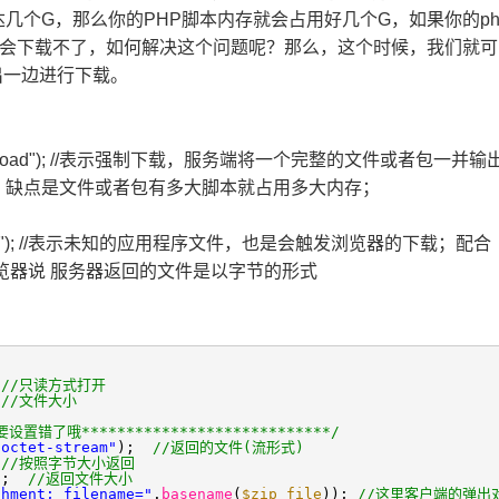
几个G，那么你的PHP脚本内存就会占用好几个G，如果你的ph
，那么你就会下载不了，如何解决这个问题呢？那么，这个时候，我们就
出一边进行下载。
n/force-download"); //表示强制下载，服务端将一个完整的文件或者包一并
；缺点是文件或者包有多大脚本就占用多大内存；
/octet-stream"); //表示未知的应用程序文件，也是会触发浏览器的下载；配合
 //表示告诉浏览器说 服务器返回的文件是以字节的形式
;
//只读方式打开
;
//文件大小
不要设置错了哦****************************/
/octet-stream"
);
//返回的文件(流形式)
;
//按照字节大小返回
);
//返回文件大小
chment; filename="
.
basename
(
$zip_file
));
//这里客户端的弹出