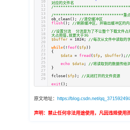
10
对应的文件名
11
/********************************
12
13
/******************************重
14
ob_clean();
//清空缓冲区
15
flush
();
//刷新缓冲区，并输出缓冲区的
16
17
//设置分流 分流是为了不让整个下载文件占用
18
大占用值,就要大于3G
19
$buffer
= 1024;
//每次从文件中读取的
20
21
while
(!
feof
(
$fp
))
22
{
23
$data
=
fread
(
$fp
,
$buffer
);
/
24
25
echo
$data
;
//将读取到的数据传给
26
}
27
28
fclose(
$fp
);
//关闭打开的文件资源
29
exit
();
原文地址：
https://blog.csdn.net/qq_37159249/
声明：禁止任何非法用途使用，凡因违规使用