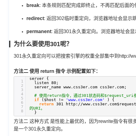
break
: 本条规则匹配完成即终止，不再匹配后面的
redirect
: 返回302临时重定向，浏览器地址会显示
permanent
: 返回301永久重定向。浏览器地址会
为什么要使用301呢？
301永久重定向可以把搜索引擎的权重全部集中到http://www
方法二 使用 return 指令 示例配置如下：
server {
1
listen 80;
2
server_name www.css3er.com css3er.com;
3
4
# 使用return指令，通过301状态码和$request_u
5
if
($host !=
'www.css3er.com'
) {
6
return
301 http:
//www
.css3er.com$reques
7
的URI。
8
}
方法二 这种方式 是性能上最优的，因为rewrite指令有
是一个301永久重定向。