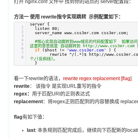
打开 nginx.conf 文件中 找到你的站点的 server配置段：
方法一 使用
rewrite指令实现跳转
示例配置如下：
server {
1
listen 80;
2
server_name www.css3er.com css3er.com;
3
4
#核心实现自动跳转到www域名的代码配置如下 如果访问的域名不
5
这里的意思就是 自动跳转到 http://www.css3er.com
6
if
($host !=
'www.css3er.com'
) {
7
rewrite ^/(.*)$ http:
//www
.css3er.c
8
个/(反斜线)。
}
看一下rewrite的语法，
rewrite regex replacement [flag]
rewrite
： 该指令 是实现URL重写的指令
regex：
用于匹配URI的正则表达式
replacement
：将regex正则匹配到的内容替换成 replacem
flag
有如下值：
last
: 本条规则匹配完成后，继续向下匹配新的locatio