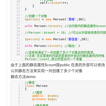
20
self::
$count
++;
21
}
22
}
23
24
//创建一个对象
25
$person1
=
new
Person(
'萧峰'
,30);
26
27
echo
Person::
$count
;
//访问类内的静态属性$coun
28
29
//Person::$count = 10; //可以从外部修改类
30
31
$person2
=
new
Person(
'慕容复'
,28);
32
33
echo
Person::
$count
;
//输出: 2
34
35
//这样就满足了一共创建了多少个对象这样的需求。
36
//注意:无论是类的内部还是类的外部访问静态属性的时候 属性
Person::count,表示的是访问一个常量
由于上面的静态属性$count是public 在类的外部可以修改
公共静态方法来实现一共创建了多少个对象
静态方法demo:
//静态
1
class
Person
2
{
3
//属性
4
public
$name
;
5
private
$age
;
6
7
//静态属性