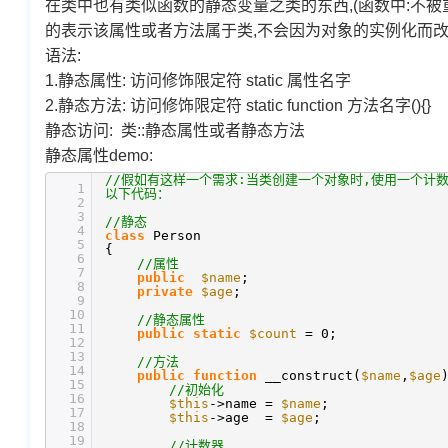
在类中也有类似函数的静态变量之类的东西,(函数中:不被
的表示该属性或者方法属于类,不会因为对象的实例化而
语法:
1.静态属性: 访问修饰限定符 static 属性名字
2.静态方法: 访问修饰限定符 static function 方法名字(){}
静态访问: 类::静态属性或者静态方法
静态属性demo:
//假如有这样一个需求:当类创建一个对象时,使用一个计
1
以下代码：
2
3
//静态
4
class
Person
5
{
6
//属性
7
public
$name
;
8
private
$age
;
9
10
//静态属性
11
public
static
$count
= 0;
12
13
//方法
14
public
function
__construct(
$name
,
$age
15
//初始化
16
$this
->name =
$name
;
17
$this
->age =
$age
;
18
19
//计数器