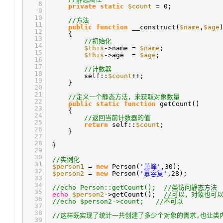
8
private
static
$count
= 0;
9
10
//方法
11
public
function
__construct(
$name
,
$age
12
{
13
//初始化
14
$this
->name =
$name
;
15
$this
->age =
$age
;
16
17
//计数器
18
self::
$count
++;
19
}
20
21
//定义一个静态方法，来获取对象数量
22
public
static
function
getCount()
23
{
24
//返回当前计数器的值
25
return
self::
$count
;
26
}
27
28
}
29
30
//实例化
31
$person1
=
new
Person(
'萧峰'
,30);
32
$person2
=
new
Person(
'慕容复'
,28);
33
34
//echo Person::getCount(); //类访问静态方法
35
echo
$person2
->getCount();
//可以，对象也可
36
//echo $person2->count; //不可以
37
38
//这样既实现了统计一共创建了多少个对象的需求,也让类内
39