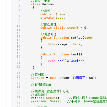
//定义一个类
3
class
Person
4
{
5
//属性
6
public
$name
;
7
private
$age
;
8
9
//静态属性
10
public
static
$count
= 0;
11
12
//普通方法
13
public
function
setAge(
$age
)
14
{
15
$this
->age =
$age
;
16
}
17
18
public
function
test()
19
{
20
echo
'hello world'
;
21
}
22
}
23
24
//实例化
25
$person
=
new
Person(
'白眉鹰王'
,58);
26
27
//省略对象访问
28
29
//类访问非静态属性和方法
30
//属性访问
31
Person::
$count
;
//可以，因为$count
32
//Person::$name; //不可以，$name是普
33
34