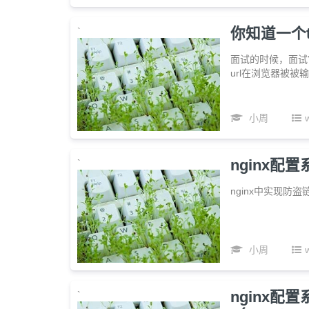
你知道一个t
`
面试的时候，面试
url在浏览器被
小周
nginx配
`
nginx中实现防盗链功
小周
nginx配置
`