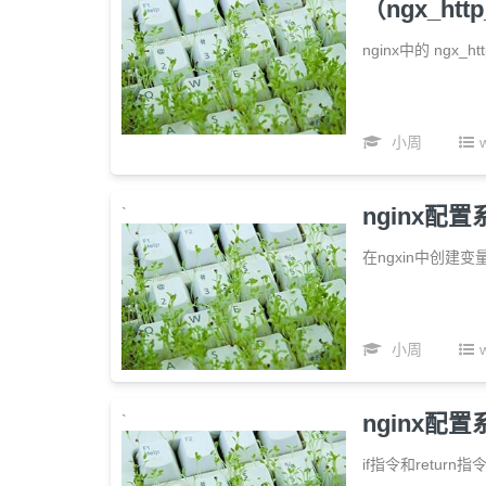
（ngx_http
nginx中的 ngx_
小周
nginx配
`
在ngxin中创建变
小周
nginx配置
`
if指令和retur