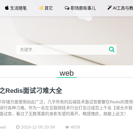
生活随笔
其它
职场那些事儿
AI工具与
web
Redis面试刁难大全
技术存储方面使用如此广泛，几乎所有的后端技术面试官都要在Redis的使
进行各种刁难。作为一名在互联网技术行业打击过成百上千名【请允许我
面试官，看过了无数落寞的身影失望的离开，略感愧疚，故献上此文！
web
2019-12-05 20:04
4639